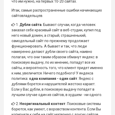
что им нужно, на первых 10-20 сайтах.
Итак, самые распространенные ошибки начинающих
сайтовладельцев.
1.
Дубли сайта
. Бывают случаи, когда человек
заказал себе красивый сайт в веб-студии, купил под
него новый домен, а старый, страшненький,
самодельный сайт по-прежнему продолжает
функционировать. А бывает и так, что люди
намеренно делают дубли своего сайта, наивно
полагая, что они таким образом обманут яндекс: в
поисковую выдачу, по их мнению, попадут все их
сайты, и вероятность того, что клиент придет именно
к ним, увеличится. Ничего подобного! У яндекса
политика:
одна компания - один сайт
. Яндекс с
дублями борется и нарушителей жестоко карает.
Если у Вас дубли, в поисковую выдачу попадет в
лучшем случае один из сайтов, в худшем - ни одного.
2.
Неоригинальный контент
. Поисковые системы
борются, как умеют, с воровством контента. Если Вы
копируете к себе на сайт материал с других сайтов,