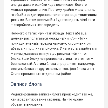
иногда даже и ошибки кода возникают. Всё это
мешает продвижению. Поэтому крайне желательно,
чтобы Вы редактировали текст страниц в
текстовом
режиме
. В этом режиме Вы будете видеть html-тэги
– старайтесь их не повредить.
Немного о тэгах. <p> - тэг абзаца. Текст абзаца
должен располагаться между <p> и </p>. <br> -
принудительный переход на новую строку внутри
абзаца. <img … > - тэг рисунка. У него есть атрибут src
– в нем указывается путь до рисунка. <div> - тэг
блока. Если блоку не прописаны стили, то этот тэг –
бесполезный. А стили блока определяют, например,
отступы блока от других элементов, фон блока и т.п.
Стили прописаны в отдельном файле.
Записи блога
Редактирование записей блога происходит так же,
как и редактирование страниц. На что нужно
обратить внимание: